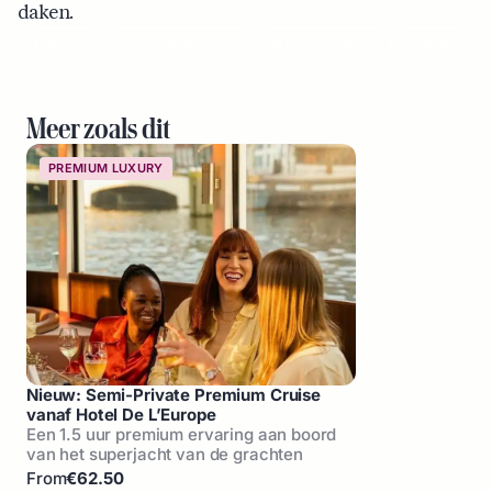
daken.
90 min
Exclusieve drankjes
Lokale catering
Engels
Meer zoals dit
PREMIUM LUXURY
PURE BOATS CLAS
Nieuw: Semi-Private Premium Cruise
Ultieme Amsterd
vanaf Hotel De L’Europe
Ervaar het moois
Een 1.5 uur premium ervaring aan boord
ultieme luxe en c
van het superjacht van de grachten
From
€69
From
€62.50