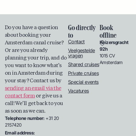
Go directly
Book
Do you have a question
to
offline
about booking your
Contact
Keizersgracht
Amsterdam canal cruise?
92h
Veelgestelde
Or are you already
vragen
1015 CV
planning your trip, and do
Amsterdam
Shared cruises
you want to know what’s
Private cruises
on in Amsterdam during
your stay? Contact us by
Special events
sending an email via the
Vacatures
contact form
or give us a
call! We’ll get back to you
as soon as we can.
Telephone number:
+31 20
2157420
Email address: