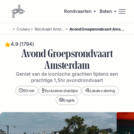
Rondvaarten
Boten
Cruises
Rondvaart Amsterdam op een Kleine Boot
Avond Groepsrondvaart Amsterdam
4.9 (1794)
Avond Groepsrondvaart
Amsterdam
Geniet van de iconische grachten tijdens een
prachtige 1,5hr avondrondvaart
90 min
Exclusieve drankjes
Lokale catering
Engels